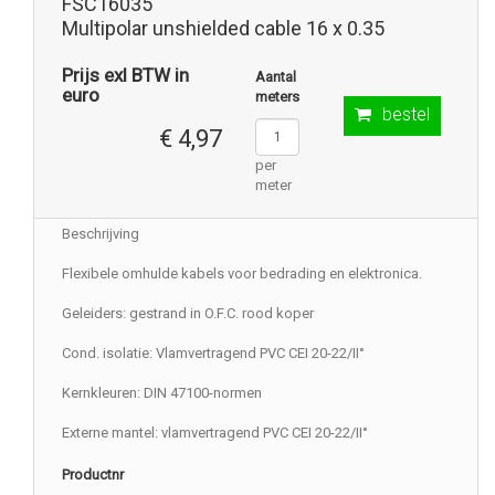
FSC16035
Multipolar unshielded cable 16 x 0.35
Prijs exl BTW in
Aantal
euro
meters
bestel
€ 4,97
per
meter
Beschrijving
Flexibele omhulde kabels voor bedrading en elektronica.
Geleiders: gestrand in O.F.C. rood koper
Cond. isolatie: Vlamvertragend PVC CEI 20-22/II°
Kernkleuren: DIN 47100-normen
Externe mantel: vlamvertragend PVC CEI 20-22/II°
Productnr