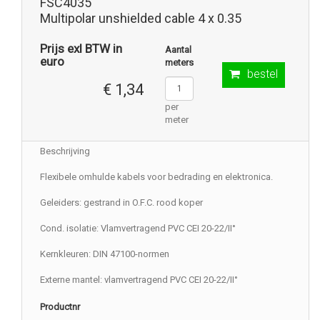
FSC4035
Multipolar unshielded cable 4 x 0.35
Prijs exl BTW in
Aantal
euro
meters
bestel
€ 1,34
per
meter
Beschrijving
Flexibele omhulde kabels voor bedrading en elektronica.
Geleiders: gestrand in O.F.C. rood koper
Cond. isolatie: Vlamvertragend PVC CEI 20-22/II°
Kernkleuren: DIN 47100-normen
Externe mantel: vlamvertragend PVC CEI 20-22/II°
Productnr