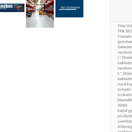
Triax Vi
TR8. BE
Triaxial
geschei
Geleider:
verzilve
I ° Shie
bekledi
verzilve
II ° Shie
bekledin
rood ko
Schede:
rookemi
Mantelk
3000)
Kabel geb
producti
overdrac
videosig
professi