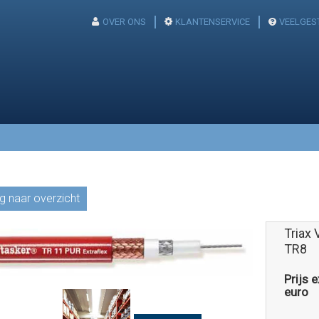
OVER ONS
KLANTENSERVICE
VEELGES
g naar overzicht
Triax 
TR8
Prijs 
euro