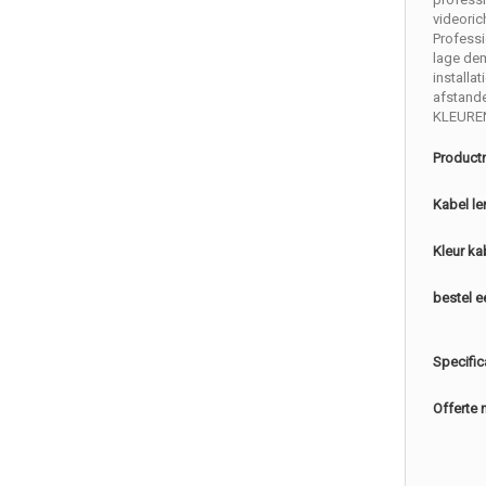
videoric
Professi
lage de
installat
afstand
KLEURE
Product
Kabel le
Kleur ka
bestel e
Specific
Offerte 