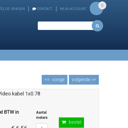
0
TELDE VRAGEN
CONTACT
MIJN ACCOUNT
<<
vorige
volgende >>
Video kabel 1x0.78
exl BTW in
Aantal
meters
bestel