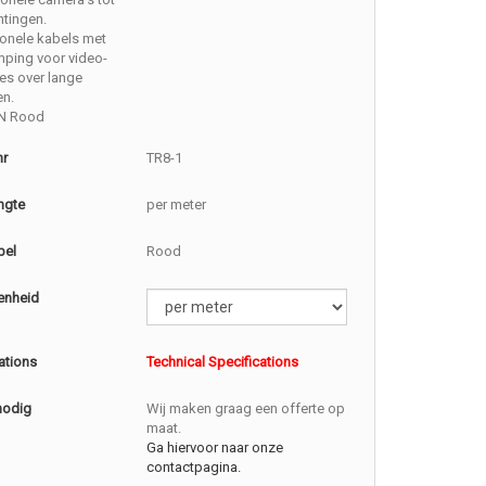
htingen.
onele kabels met
mping voor video-
ies over lange
en.
N Rood
nr
TR8-1
ngte
per meter
bel
Rood
enheid
ations
Technical Specifications
nodig
Wij maken graag een offerte op
maat.
Ga hiervoor naar onze
contactpagina.