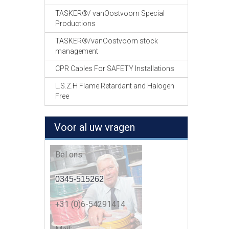
TASKER®/ vanOostvoorn Special
Productions
TASKER®/vanOostvoorn stock
management
CPR Cables For SAFETY Installations
L.S.Z.H Flame Retardant and Halogen
Free
Voor al uw vragen
Bel ons:
0345-515262
+31 (0)6-54291414