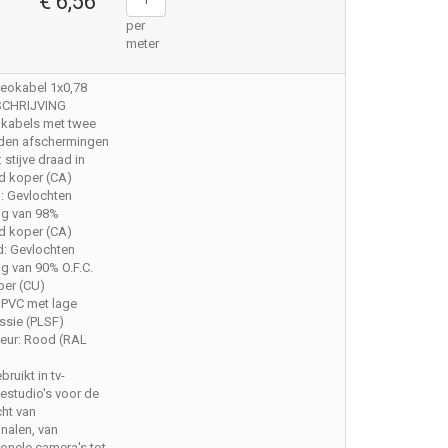
€ 6,56
per
meter
deokabel 1x0,78
SCHRIJVING
e kabels met twee
den afschermingen
 stijve draad in
rd koper (CA)
ld: Gevlochten
ng van 98%
rd koper (CA)
ld: Gevlochten
g van 90% O.F.C.
per (CU)
 PVC met lage
ssie (PLSF)
leur: Rood (RAL
ruikt in tv-
estudio's voor de
ht van
nalen, van
onele camera's tot