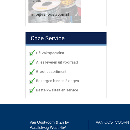
Mail:
info@vanoostvoorn.nl
Onze Service
Dè Vakspecialist
Alles leveren uit voorraad
Groot assortiment
Bezorgen binnen 2 dagen
Beste kwaliteit en service
Van Oostvoorn & Zn bv
VAN OOSTVOORN
Parallelweg West 45A