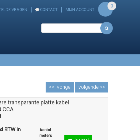
0
TELDE VRAGEN
CONTACT
MIJN ACCOUNT
<<
vorige
volgende >>
re transparante platte kabel
0 CCA
8
exl BTW in
Aantal
meters