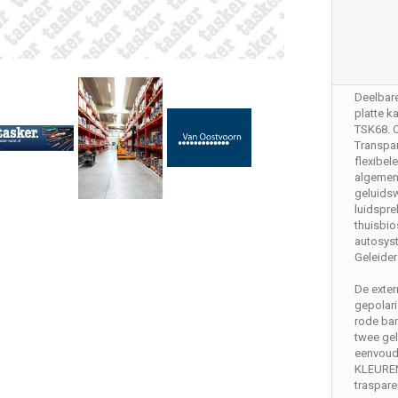
Deelbare
platte k
TSK68.
Transpa
flexibel
algeme
geluids
luidspre
thuisbio
autosys
Geleider
De exter
gepolar
rode ba
twee gel
eenvoudi
KLEURE
traspare