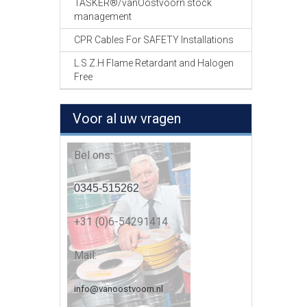
TASKER®/vanOostvoorn stock
management
CPR Cables For SAFETY Installations
L.S.Z.H Flame Retardant and Halogen
Free
Voor al uw vragen
Bel ons:
0345-515262
+31 (0)6-54291414
Mail:
info@vanoostvoorn.nl