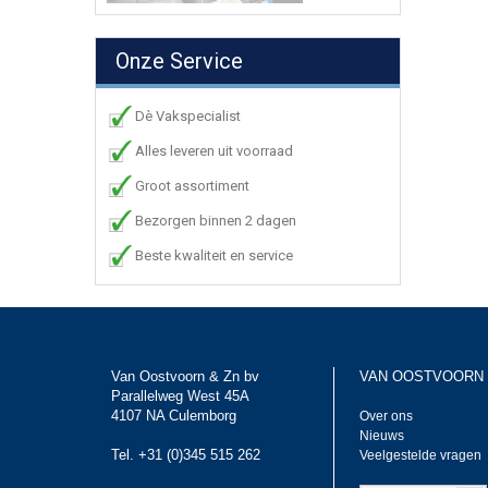
Onze Service
Dè Vakspecialist
Alles leveren uit voorraad
Groot assortiment
Bezorgen binnen 2 dagen
Beste kwaliteit en service
Van Oostvoorn & Zn bv
VAN OOSTVOORN
Parallelweg West 45A
4107 NA Culemborg
Over ons
Nieuws
Tel. +31 (0)345 515 262
Veelgestelde vragen