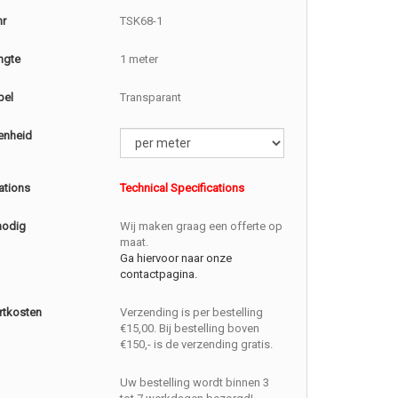
nr
TSK68-1
ngte
1 meter
bel
Transparant
enheid
ations
Technical Specifications
nodig
Wij maken graag een offerte op
maat.
Ga hiervoor naar onze
contactpagina.
rtkosten
Verzending is per bestelling
€15,00. Bij bestelling boven
€150,- is de verzending gratis.
Uw bestelling wordt binnen 3