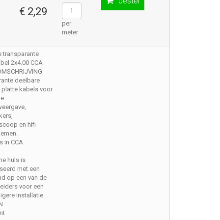
bestel
€ 2,29
per
meter
 transparante
abel 2x4.00 CCA
 OMSCHRIJVING
rante deelbare
e platte kabels voor
ne
weergave,
kers,
scoop en hifi-
temen.
s in CCA
ne huls is
iseerd met een
nd op een van de
eiders voor een
gere installatie.
N
nt