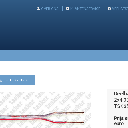
OVER ONS
KLANTENSERVICE
VEELGES
g naar overzicht
Deelba
2x4.0
TSK6
Prijs 
euro