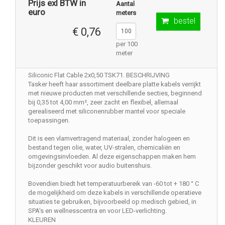
Prijs exl BTW in
Aantal
euro
meters
bestel
€ 0,76
per 100
meter
Siliconic Flat Cable 2x0,50 TSK71. BESCHRIJVING
Tasker heeft haar assortiment deelbare platte kabels verrijkt
met nieuwe producten met verschillende secties, beginnend
bij 0,35 tot 4,00 mm², zeer zacht en flexibel, allemaal
gerealiseerd met siliconenrubber mantel voor speciale
toepassingen.
Dit is een vlamvertragend materiaal, zonder halogeen en
bestand tegen olie, water, UV-stralen, chemicaliën en
omgevingsinvloeden. Al deze eigenschappen maken hem
bijzonder geschikt voor audio buitenshuis.
Bovendien biedt het temperatuurbereik van -60 tot + 180 ° C
de mogelijkheid om deze kabels in verschillende operatieve
situaties te gebruiken, bijvoorbeeld op medisch gebied, in
SPA's en wellnesscentra en voor LED-verlichting.
KLEUREN