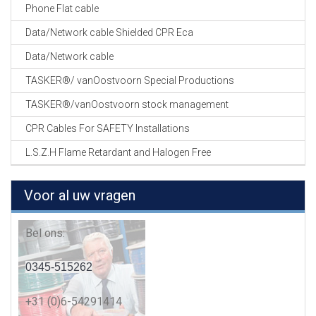
Phone Flat cable
Data/Network cable Shielded CPR Eca
Data/Network cable
TASKER®/ vanOostvoorn Special Productions
TASKER®/vanOostvoorn stock management
CPR Cables For SAFETY Installations
L.S.Z.H Flame Retardant and Halogen Free
Voor al uw vragen
Bel ons:
0345-515262
+31 (0)6-54291414