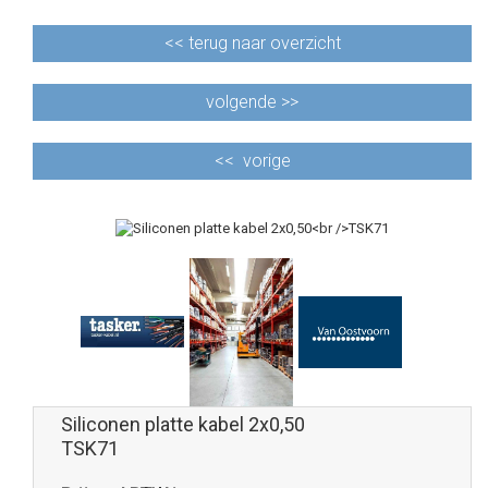
<<
terug naar overzicht
volgende >>
<<
vorige
Siliconen platte kabel 2x0,50
TSK71