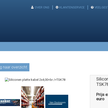
OVER ONS
KLANTENSERVICE
VEELGES
g naar overzicht
Silico
TSK7
Prijs 
euro