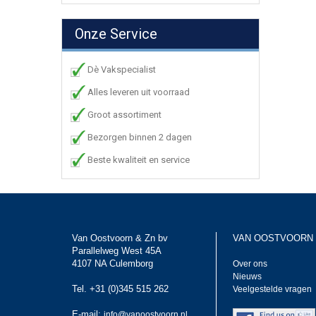
Onze Service
Dè Vakspecialist
Alles leveren uit voorraad
Groot assortiment
Bezorgen binnen 2 dagen
Beste kwaliteit en service
Van Oostvoorn & Zn bv
VAN OOSTVOORN
Parallelweg West 45A
4107 NA Culemborg
Over ons
Nieuws
Tel. +31 (0)345 515 262
Veelgestelde vragen
E-mail:
info@vanoostvoorn.nl