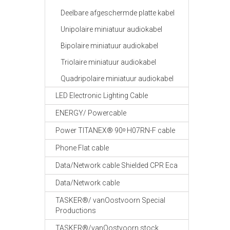
Deelbare afgeschermde platte kabel
Unipolaire miniatuur audiokabel
Bipolaire miniatuur audiokabel
Triolaire miniatuur audiokabel
Quadripolaire miniatuur audiokabel
LED Electronic Lighting Cable
ENERGY/ Powercable
Power TITANEX® 90ᵒ H07RN-F cable
Phone Flat cable
Data/Network cable Shielded CPR Eca
Data/Network cable
TASKER®/ vanOostvoorn Special
Productions
TASKER®/vanOostvoorn stock