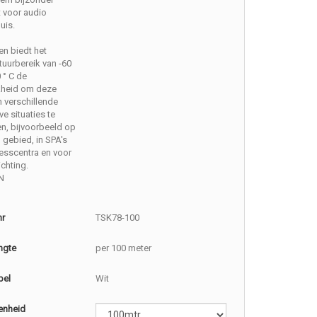
 voor audio
uis.
n biedt het
uurbereik van -60
 ° C de
kheid om deze
n verschillende
ve situaties te
n, bijvoorbeeld op
gebied, in SPA's
esscentra en voor
ichting.
N
nr
TSK78-100
ngte
per 100 meter
bel
Wit
enheid