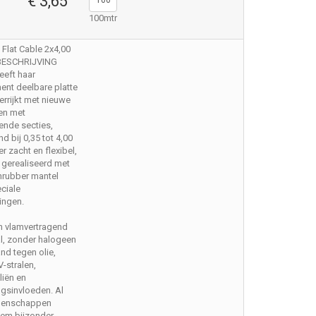
€ 3,65
100mtr
c Flat Cable 2x4,00
BESCHRIJVING
eeft haar
ent deelbare platte
errijkt met nieuwe
en met
lende secties,
d bij 0,35 tot 4,00
r zacht en flexibel,
 gerealiseerd met
nrubber mantel
ciale
ingen.
en vlamvertragend
l, zonder halogeen
nd tegen olie,
V-stralen,
liën en
gsinvloeden. Al
genschappen
em bijzonder