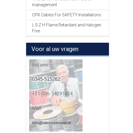
management
CPR Cables For SAFETY Installations
L.S.Z.H Flame Retardant and Halogen
Free
Voor al uw vragen
Bel ons:
0345-515262
+31 (0)6-54291414
Mail:
info@vanoostvoorn.nl