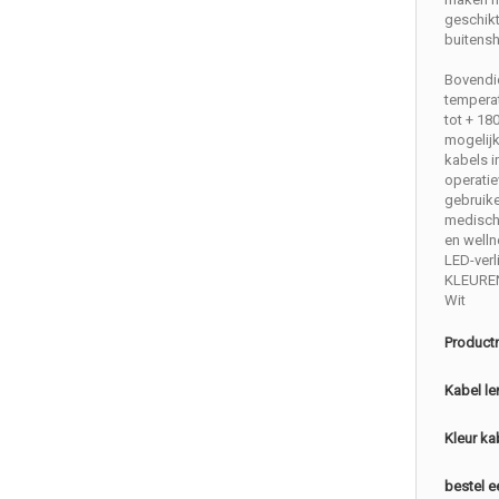
geschikt
buitensh
Bovendie
temperat
tot + 180
mogelij
kabels i
operatie
gebruike
medisch 
en welln
LED-verl
KLEURE
Wit
Product
Kabel le
Kleur ka
bestel e