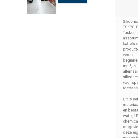
Siliconi
TSK78. 
Tasker h
assortim
kabels v
product
verschil
beginnen
mm², zee
allemaal
silicone
voor spe
toepass
Dit is e
materiaa
en besta
water, U
chemica
omgevin
deze ei
maken h