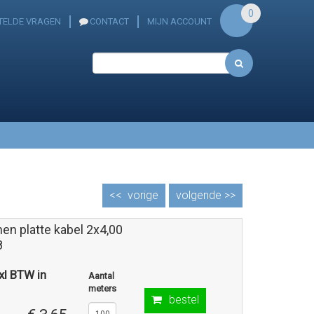
0
TELDE VRAGEN
CONTACT
MIJN ACCOUNT
<<
vorige
volgende >>
nen platte kabel 2x4,00
8
exl BTW in
Aantal
meters
bestel