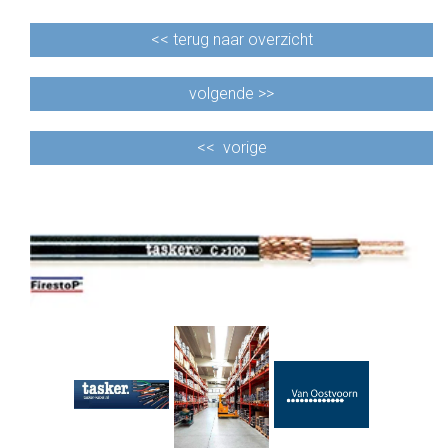
<<
terug naar overzicht
volgende >>
<<
vorige