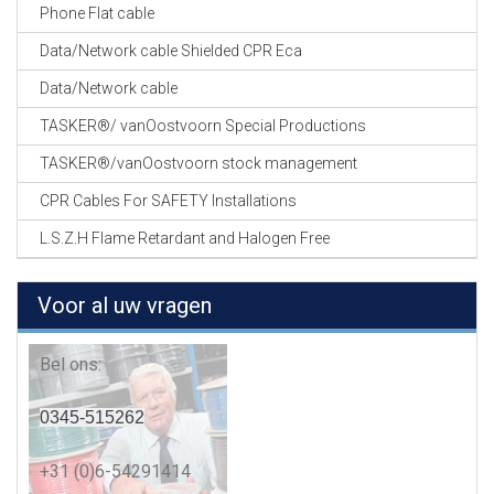
Phone Flat cable
Data/Network cable Shielded CPR Eca
Data/Network cable
TASKER®/ vanOostvoorn Special Productions
TASKER®/vanOostvoorn stock management
CPR Cables For SAFETY Installations
L.S.Z.H Flame Retardant and Halogen Free
Voor al uw vragen
Bel ons:
0345-515262
+31 (0)6-54291414