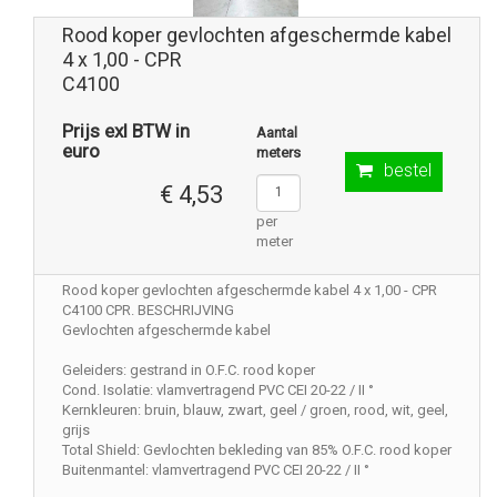
Rood koper gevlochten afgeschermde kabel
4 x 1,00 - CPR
C4100
Prijs exl BTW in
Aantal
euro
meters
bestel
€ 4,53
per
meter
Rood koper gevlochten afgeschermde kabel 4 x 1,00 - CPR
C4100 CPR. BESCHRIJVING
Gevlochten afgeschermde kabel
Geleiders: gestrand in O.F.C. rood koper
Cond. Isolatie: vlamvertragend PVC CEI 20-22 / II °
Kernkleuren: bruin, blauw, zwart, geel / groen, rood, wit, geel,
grijs
Total Shield: Gevlochten bekleding van 85% O.F.C. rood koper
Buitenmantel: vlamvertragend PVC CEI 20-22 / II °